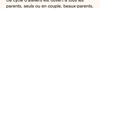
Ce cycle d'ateliers est ouvert à tous les
parents, seuls ou en couple, beaux-parents,
grands-parents, et professionnels en lien
avec des enfants, de la naissance à
l'adolescence.
Chaque participant s'engage sur les 8
ateliers.
Coordonnées
0623046831
saimerdesgraines@outlook.fr
2 Avenue du Bourg, 38080 L'Isle-d'Abeau,
France