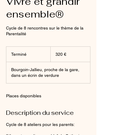
Vivre et grandir
ensemble®
Cycle de 8 rencontres sur le thème de la
Parentalité
320
euros
Terminé
T
320 €
e
r
Bourgoin-Jallieu, proche de la gare,
m
dans un écrin de verdure
i
n
é
Places disponibles
Description du service
Cycle de 8 ateliers pour les parents: