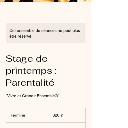
Cet ensemble de séances ne peut plus
être réservé.
Stage de
printemps :
Parentalité
"Vivre et Grandir Ensemble®"
320
euros
Terminé
T
320 €
e
r