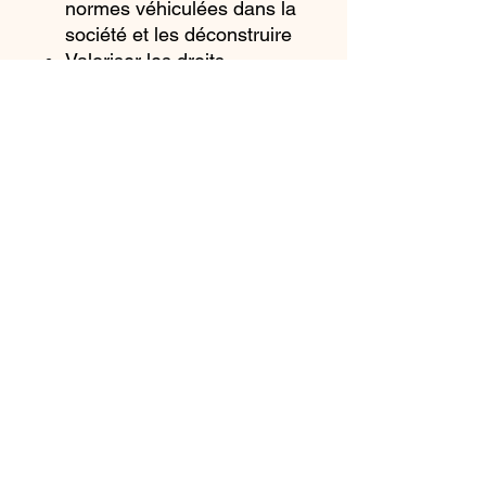
normes véhiculées dans la
société et les déconstruire
Valoriser les droits
individuels et collectifs
(liberté d’expression, droit
au bien-être, liberté de se
définir, liberté de choisir,
…)
S’interroger sur ses
croyances, représentations,
préjugés pour en prendre
conscience et les observer
avec recul
Développer les capacités
d’écoute, d’empathie et
d’expression de soi dans le
respect des altérités
Créer du lien par le partage
d’expériences et apprendre