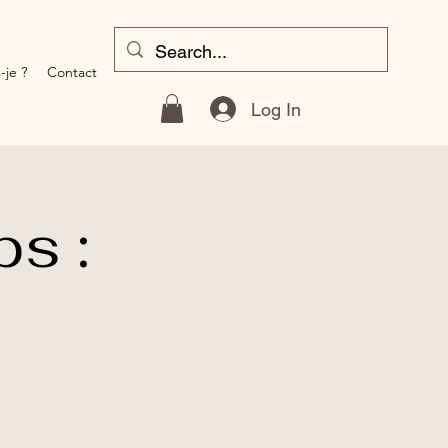
-je ?
Contact
Log In
s :