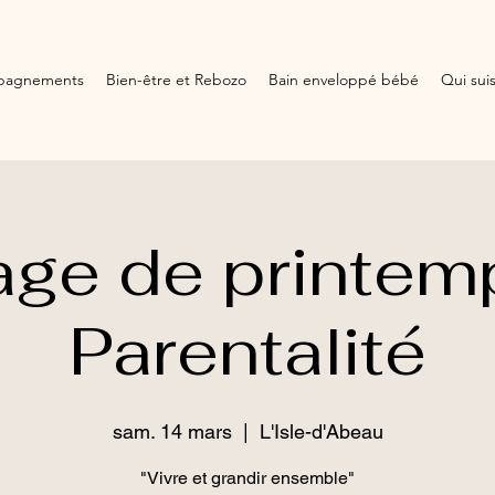
pagnements
Bien-être et Rebozo
Bain enveloppé bébé
Qui suis
age de printemp
Parentalité
sam. 14 mars
  |  
L'Isle-d'Abeau
"Vivre et grandir ensemble"