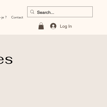
-je ?
Contact
Log In
es