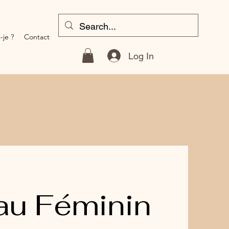
-je ?
Contact
Log In
 au Féminin