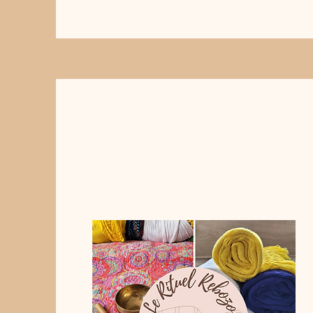
Massage aux
tissus Rebozo