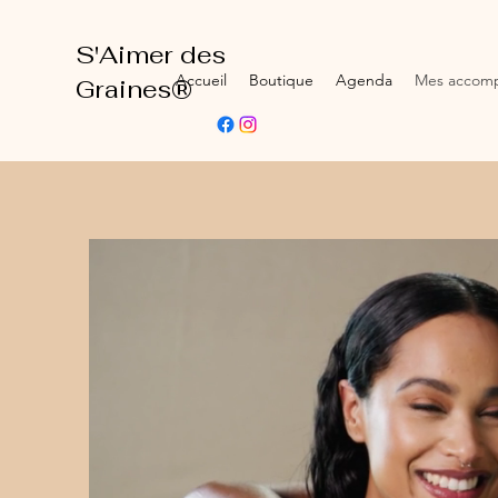
S'Aimer des
Accueil
Boutique
Agenda
Mes accom
Graines®